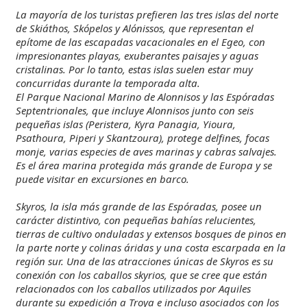
La mayoría de los turistas prefieren las tres islas del norte
de Skiáthos, Skópelos y Alónissos, que representan el
epítome de las escapadas vacacionales en el Egeo, con
impresionantes playas, exuberantes paisajes y aguas
cristalinas. Por lo tanto, estas islas suelen estar muy
concurridas durante la temporada alta.
El Parque Nacional Marino de Alonnisos y las Espóradas
Septentrionales, que incluye Alonnisos junto con seis
pequeñas islas (Peristera, Kyra Panagia, Yioura,
Psathoura, Piperi y Skantzoura), protege delfines, focas
monje, varias especies de aves marinas y cabras salvajes.
Es el área marina protegida más grande de Europa y se
puede visitar en excursiones en barco.
Skyros, la isla más grande de las Espóradas, posee un
carácter distintivo, con pequeñas bahías relucientes,
tierras de cultivo onduladas y extensos bosques de pinos en
la parte norte y colinas áridas y una costa escarpada en la
región sur. Una de las atracciones únicas de Skyros es su
conexión con los caballos skyrios, que se cree que están
relacionados con los caballos utilizados por Aquiles
durante su expedición a Troya e incluso asociados con los