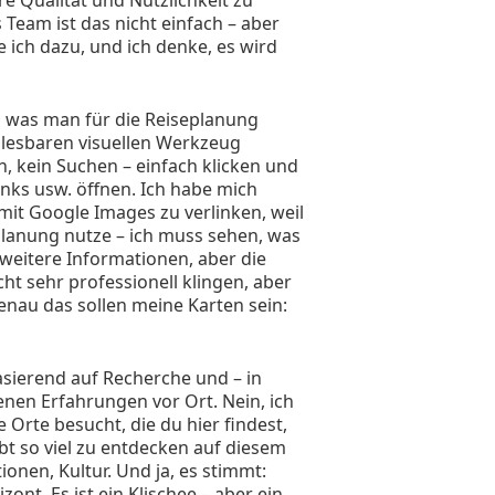
re Qualität und Nützlichkeit zu
Team ist das nicht einfach – aber
 ich dazu, und ich denke, es wird
es, was man für die Reiseplanung
t lesbaren visuellen Werkzeug
 kein Suchen – einfach klicken und
nks usw. öffnen. Ich habe mich
mit Google Images zu verlinken, weil
eplanung nutze – ich muss sehen, was
weitere Informationen, aber die
ht sehr professionell klingen, aber
genau das sollen meine Karten sein:
basierend auf Recherche und – in
nen Erfahrungen vor Ort. Nein, ich
 Orte besucht, die du hier findest,
bt so viel zu entdecken auf diesem
ionen, Kultur. Und ja, es stimmt:
zont. Es ist ein Klischee – aber ein