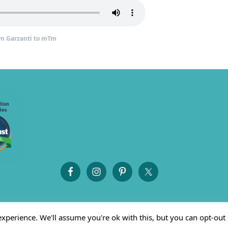
om Garzanti to mTm
xperience. We'll assume you're ok with this, but you can opt-out 