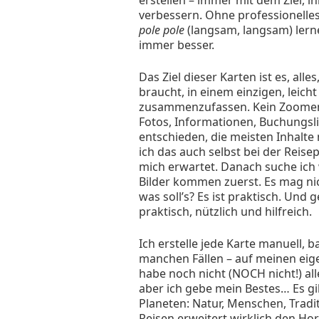
erstellen – immer mit dem Ziel, ih
verbessern. Ohne professionelles 
pole pole
(langsam, langsam) lerne
immer besser.
Das Ziel dieser Karten ist es, all
braucht, in einem einzigen, leich
zusammenzufassen. Kein Zoomen,
Fotos, Informationen, Buchungsli
entschieden, die meisten Inhalte 
ich das auch selbst bei der Reis
mich erwartet. Danach suche ich 
Bilder kommen zuerst. Es mag nic
was soll’s? Es ist praktisch. Und 
praktisch, nützlich und hilfreich.
Ich erstelle jede Karte manuell, 
manchen Fällen – auf meinen eige
habe noch nicht (NOCH nicht!) alle
aber ich gebe mein Bestes… Es gi
Planeten: Natur, Menschen, Tradit
Reisen erweitert wirklich den Hori