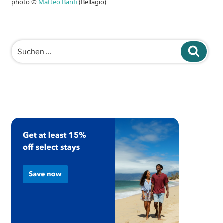
photo ©
Matteo Banfi
(Bellagio)
Suchen
Suche
nach: