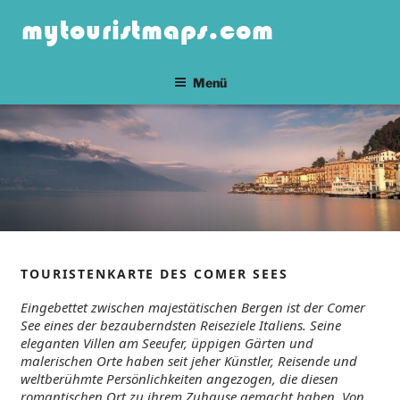
Zum
mytouristmaps.com
Inhalt
springen
Menü
TOURISTENKARTE DES COMER SEES
Eingebettet zwischen majestätischen Bergen ist der Comer
See eines der bezauberndsten Reiseziele Italiens. Seine
eleganten Villen am Seeufer, üppigen Gärten und
malerischen Orte haben seit jeher Künstler, Reisende und
weltberühmte Persönlichkeiten angezogen, die diesen
romantischen Ort zu ihrem Zuhause gemacht haben. Von